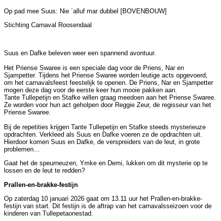
Op pad mee Suus: Nie ´alluf mar dubbel [BOVENBOUW]
Stichting Carnaval Roosendaal
Suus en Dafke beleven weer een spannend avontuur.
Het Priense Swaree is een speciale dag voor de Priens, Nar en
Sjampetter. Tijdens het Priense Swaree worden leutige acts opgevoerd,
om het carnavalsfeest feestelijk te openen. De Priens, Nar en Sjampetter
mogen deze dag voor de eerste keer hun mooie pakken aan.
Tante Tullepetijn en Stafke willen graag meedoen aan het Priense Swaree.
Ze worden voor hun act geholpen door Reggie Zeur, de regisseur van het
Priense Swaree.
Bij de repetities krijgen Tante Tullepetijn en Stafke steeds mysterieuze
opdrachten. Verkleed als Suus en Dafke voeren ze de opdrachten uit.
Hierdoor komen Suus en Dafke, de verspreiders van de leut, in grote
problemen…
Gaat het de speurneuzen, Ymke en Demi, lukken om dit mysterie op te
lossen en de leut te redden?
Prallen-en-brakke-festijn
Op zaterdag 10 januari 2026 gaat om 13.11 uur het Prallen-en-brakke-
festijn van start. Dit festijn is de aftrap van het carnavalsseizoen voor de
kinderen van Tullepetaonestad.