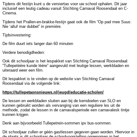
Tijdens dit festijn kunt u de versiertas voor uw school ophalen. Dit jaar
inclusief een leutig cadeau vanuit Stichting Carnaval Roosendaal en C-
Cinema.
Tijdens het Prallen-en-brakke-festijn gaat ook de film “Op pad mee Suus:
Nie ‘alluf mar dubbel” in première.
Tijdsinvestering:
De film duurt iets langer dan 60 minuten
Verdere benodigdheden:
Ook dit schooljaar is het lespakket van Stichting Carnaval Roosendaal:
“Tullepetéére kunde léére” aangevuld met leutige lessen, werkbladen en
uiteraard weer een film.
Dit lespakket is te vinden op de website van Stichting Carnaval
Roosendaal via de volgende link:
https://tullepetaonsnieuws.nl/jeugd/educatie-scholen/
De lessen en werkbladen sluiten aan bij de kerndoelen van SLO en
kunnen gebruikt worden als vervanging van een reguliere les uit de
methode, zodat de lessen in de carnavalsperiode een carnavalesk tintje
kunnen krijgen.
Denk aan bijvoorbeeld Tullepetrein-sommen ipv bus-sommen.
Dit schooljaar zullen er géén gastlessen gegeven gaan worden. Hiervoor in
de plaats is dit schooljaar de schoolvoorstelling opgenomen in het