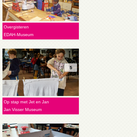
Overgisteren
EDAH-Museum
5
Op stap met Jet en Jan
Jan Visser Museum