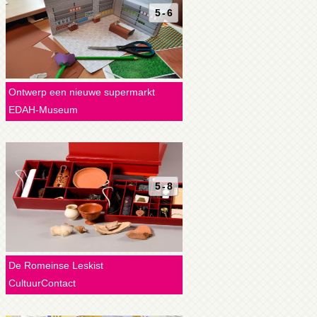
5 - 6
Ontwerp een nieuwe supermarkt
EDAH-Museum
5 - 8
De Romeinse Leskist
CultuurContact