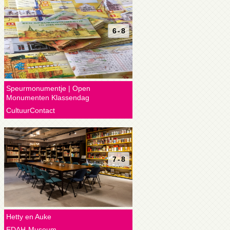
6 - 8
Speurmonumentje | Open
Monumenten Klassendag
CultuurContact
7 - 8
Hetty en Auke
EDAH-Museum