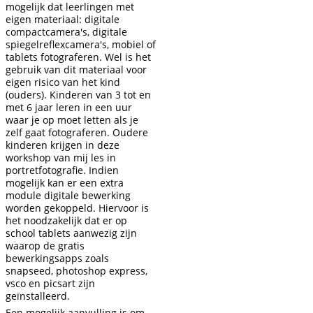
mogelijk dat leerlingen met
eigen materiaal: digitale
compactcamera's, digitale
spiegelreflexcamera's, mobiel of
tablets fotograferen. Wel is het
gebruik van dit materiaal voor
eigen risico van het kind
(ouders). Kinderen van 3 tot en
met 6 jaar leren in een uur
waar je op moet letten als je
zelf gaat fotograferen. Oudere
kinderen krijgen in deze
workshop van mij les in
portretfotografie. Indien
mogelijk kan er een extra
module digitale bewerking
worden gekoppeld. Hiervoor is
het noodzakelijk dat er op
school tablets aanwezig zijn
waarop de gratis
bewerkingsapps zoals
snapseed, photoshop express,
vsco en picsart zijn
geïnstalleerd.
Een mogelijk aanvulling is om