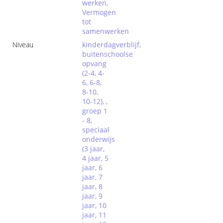
werken,
Vermogen
tot
samenwerken
Niveau
kinderdagverblijf,
buitenschoolse
opvang
(2-4, 4-
6, 6-8,
8-10,
10-12), ,
groep 1
- 8,
speciaal
onderwijs
(3 jaar,
4 jaar, 5
jaar, 6
jaar, 7
jaar, 8
jaar, 9
jaar, 10
jaar, 11