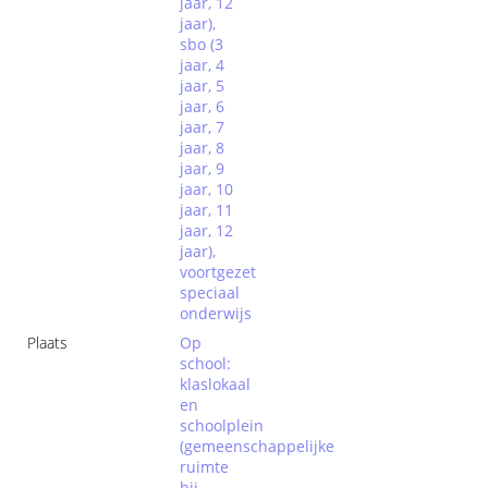
jaar, 12
jaar),
sbo (3
jaar, 4
jaar, 5
jaar, 6
jaar, 7
jaar, 8
jaar, 9
jaar, 10
jaar, 11
jaar, 12
jaar),
voortgezet
speciaal
onderwijs
Plaats
Op
school:
klaslokaal
en
schoolplein
(gemeenschappelijke
ruimte
bij