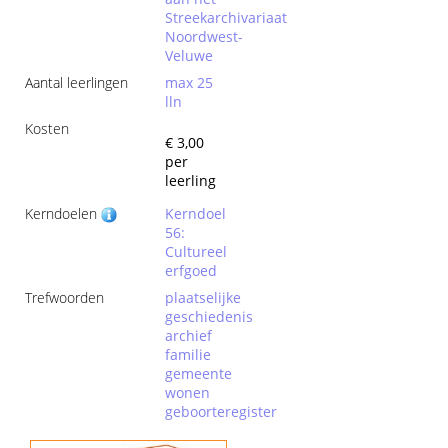
Streekarchivariaat
Noordwest-
Veluwe
Aantal leerlingen
max 25
lln
Kosten
€ 3,00
per
leerling
Kerndoelen
Kerndoel
56:
Cultureel
erfgoed
Trefwoorden
plaatselijke
geschiedenis
archief
familie
gemeente
wonen
geboorteregister