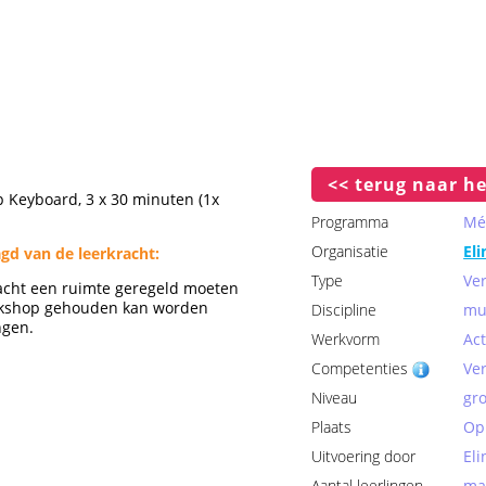
<< terug naar he
 Keyboard, 3 x 30 minuten (1x
Programma
Mé
Organisatie
El
gd van de leerkracht:
Type
Ve
racht een ruimte geregeld moeten
kshop gehouden kan worden
Discipline
mu
ngen.
Werkvorm
Act
Competenties
Ve
Niveau
gro
Plaats
Op 
Uitvoering door
El
Aantal leerlingen
max