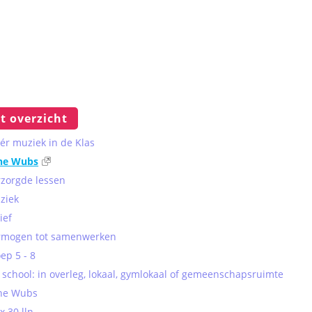
t overzicht
ér muziek in de Klas
ine Wubs
rzorgde lessen
ziek
ief
rmogen tot samenwerken
ep 5 - 8
school: in overleg, lokaal, gymlokaal of gemeenschapsruimte
ine Wubs
 30 lln