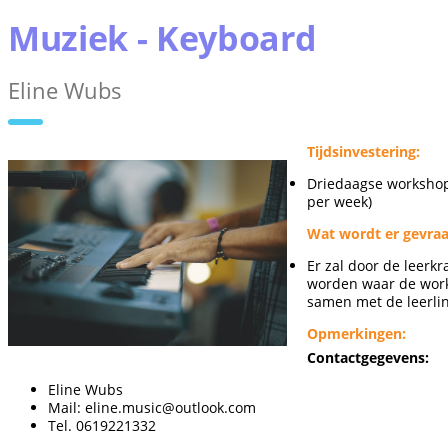
Muziek - Keyboard
Eline Wubs
Tijdsinvestering:
Driedaagse workshop
per week)
Wat wordt er gevraa
Er zal door de leerk
worden waar de wor
samen met de leerli
Opmerkingen:
Contactgegevens:
Eline Wubs
Mail:
eline.music@outlook.com
Tel. 0619221332