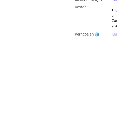
Kosten
3 l
voo
Co
vra
Kerndoelen
Ker