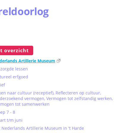
reldoorlog
t overzicht
derlands Artillerie Museum
rzorgde lessen
tureel erfgoed
ief
ken naar cultuur (receptief), Reflecteren op cultuur,
derzoekend vermogen, Vermogen tot zelfstandig werken,
rmogen tot samenwerken
ep 7 - 8
rt t/m juni
 Nederlands Artillerie Museum in 't Harde