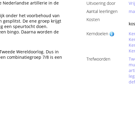
 Nederlandse artillerie in de
Uitvoering door
Vr
Aantal leerlingen
max
lijk onder het voorbehoud van
Kosten
gesplitst. De ene groep krijgt
kos
ig een speurtocht doen.
 een bingo. Daarna worden de
Kerndoelen
Ke
Ker
Ke
Ker
 Tweede Wereldoorlog. Dus in
 een combinatiegroep 7/8 is een
Trefwoorden
Tw
mu
art
leg
de