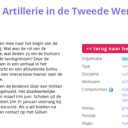
 Artillerie in de Tweede We
en mee naar het begin van de
<< terug naar he
. Wat was de rol van de
ie, wat deden zij om de Duitsers
Organisatie
Ne
 de landsgrenzen? Door de
en in een verhaal in het
Type
Ve
cht en een afsluitende binho
Discipline
cul
 een interactieve manier over de
e.
Werkvorm
Act
en de kinderen door een militair
Competenties
Kij
pgehaald. Het daadwerkelijke
On
n maart t/m juni. Scholen uit de
Ve
ben t/m 31 januari voorrang bij
excursie. Als u wil boeken na
Niveau
gro
n contact op met Gillian
Periode
maa
Plaats
het