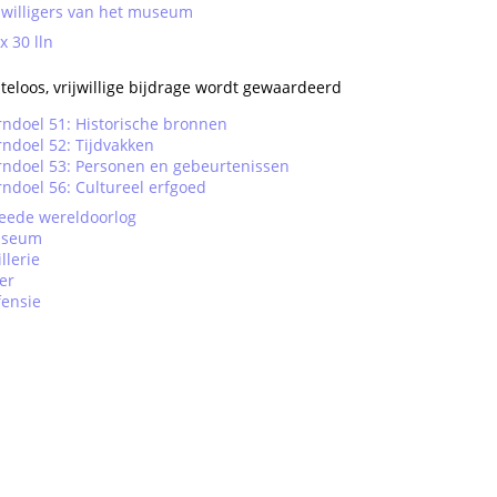
ijwilligers van het museum
 30 lln
teloos, vrijwillige bijdrage wordt gewaardeerd
rndoel 51: Historische bronnen
ndoel 52: Tijdvakken
rndoel 53: Personen en gebeurtenissen
ndoel 56: Cultureel erfgoed
eede wereldoorlog
seum
illerie
er
fensie