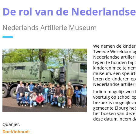
De rol van de Nederlandse
Nederlands Artillerie Museum
We nemen de kinder
Tweede Wereldoorlog
Nederlandse artiller
tegen te houden bij
kinderen mee te nem
museum, een speurto
leren de kinderen op
Nederlandse artilleri
Indien mogelijk word
voertuig op school o
bezoek is mogelijk va
gemeente Elburg heb
het boeken van deze 
deze datum, neem da
Quanjer.
Doel/inhoud: