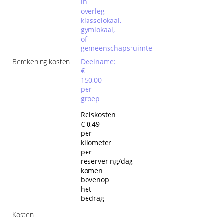
in
overleg
klasselokaal,
gymlokaal,
of
gemeenschapsruimte.
Berekening kosten
Deelname:
€
150,00
per
groep
Reiskosten
€ 0,49
per
kilometer
per
reservering/dag
komen
bovenop
het
bedrag
Kosten