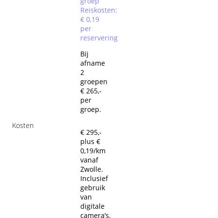
groep
Reiskosten:
€ 0,19
per
reservering
Bij
afname
2
groepen
€ 265,-
per
groep.
Kosten
€ 295,-
plus €
0,19/km
vanaf
Zwolle.
Inclusief
gebruik
van
digitale
camera’s,