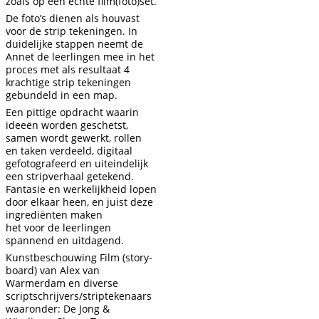
zoals op een echte film(foto)set.
De foto’s dienen als houvast
voor de strip tekeningen. In
duidelijke stappen neemt de
Annet de leerlingen mee in het
proces met als resultaat 4
krachtige strip tekeningen
gebundeld in een map.
Een pittige opdracht waarin
ideeën worden geschetst,
samen wordt gewerkt, rollen
en taken verdeeld, digitaal
gefotografeerd en uiteindelijk
een stripverhaal getekend.
Fantasie en werkelijkheid lopen
door elkaar heen, en juist deze
ingrediënten maken
het voor de leerlingen
spannend en uitdagend.
Kunstbeschouwing Film (story-
board) van Alex van
Warmerdam en diverse
scriptschrijvers/striptekenaars
waaronder: De Jong &